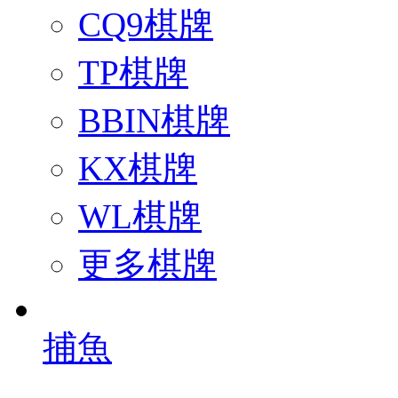
CQ9棋牌
TP棋牌
BBIN棋牌
KX棋牌
WL棋牌
更多棋牌
捕魚