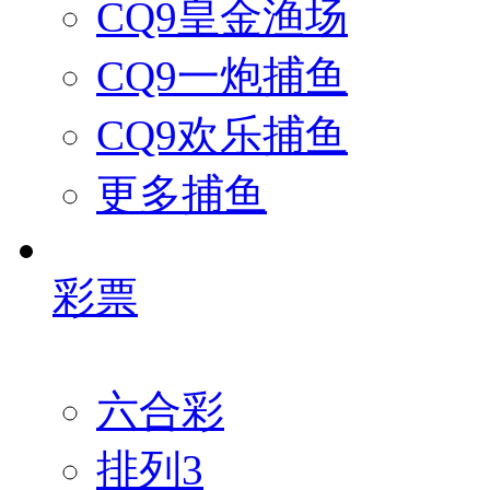
CQ9皇金渔场
CQ9一炮捕鱼
CQ9欢乐捕鱼
更多捕鱼
彩票
六合彩
排列3