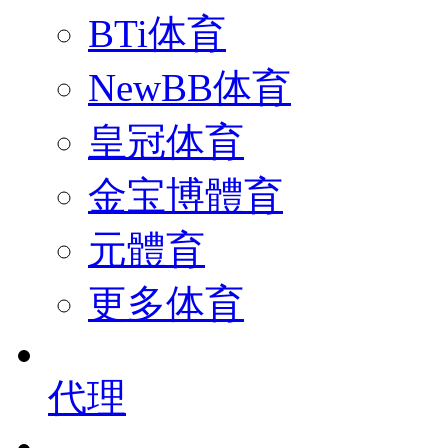
BTi体育
NewBB体育
皇冠体育
金宝博體育
元體育
更多体育
代理