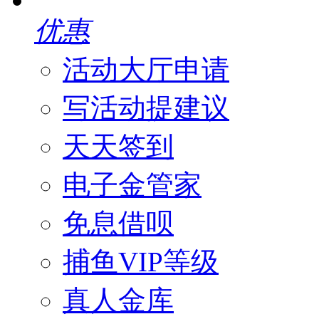
优惠
活动大厅申请
写活动提建议
天天签到
电子金管家
免息借呗
捕鱼VIP等级
真人金库