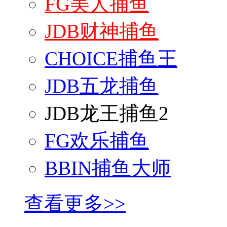
FG美人捕鱼
JDB财神捕鱼
CHOICE捕鱼王
JDB五龙捕鱼
JDB龙王捕鱼2
FG欢乐捕鱼
BBIN捕鱼大师
查看更多>>