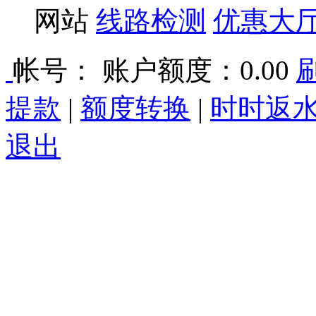
网站
线路检测
优惠大
帐号：
账户额度：
0.00
提款
|
额度转换
|
时时返
退出