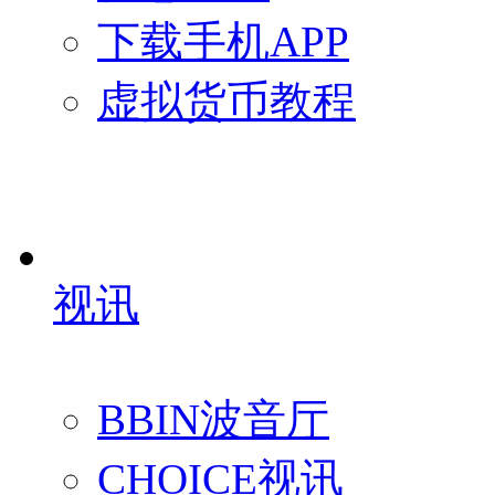
下载手机APP
虚拟货币教程
视讯
BBIN波音厅
CHOICE视讯