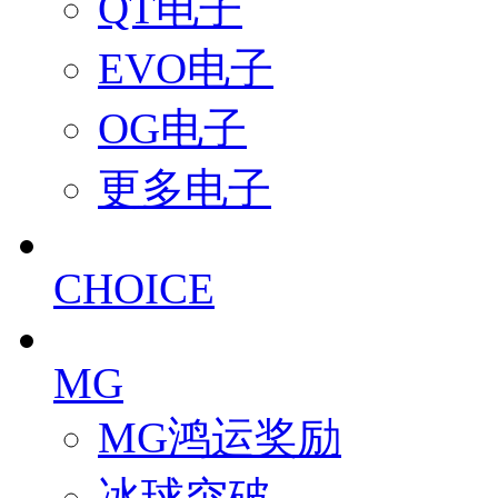
QT电子
EVO电子
OG电子
更多电子
CHOICE
MG
MG鸿运奖励
冰球突破