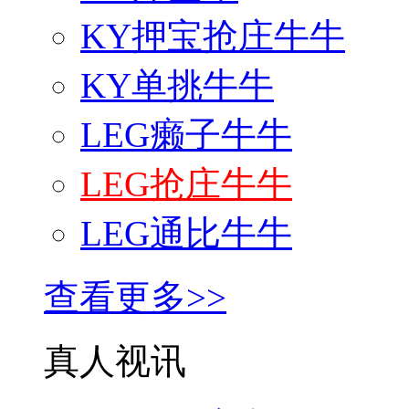
KY押宝抢庄牛牛
KY单挑牛牛
LEG癞子牛牛
LEG抢庄牛牛
LEG通比牛牛
查看更多>>
真人视讯