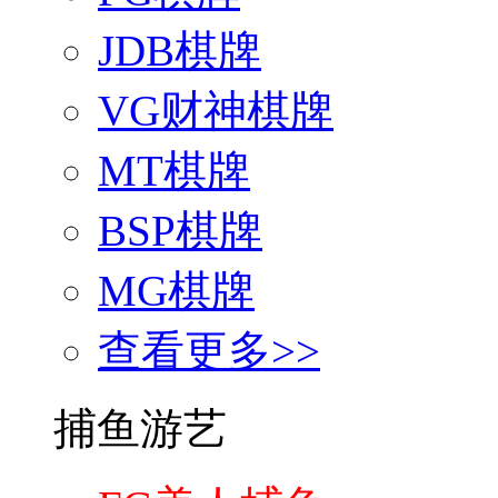
JDB棋牌
VG财神棋牌
MT棋牌
BSP棋牌
MG棋牌
查看更多>>
捕鱼游艺