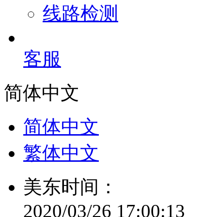
线路检测
客服
简体中文
简体中文
繁体中文
美东时间：
2020/03/26 17:00:13