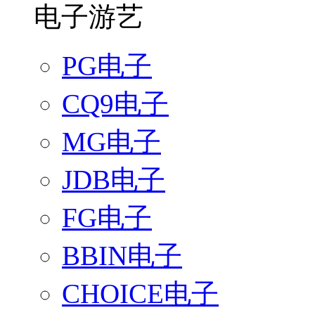
电子游艺
PG电子
CQ9电子
MG电子
JDB电子
FG电子
BBIN电子
CHOICE电子