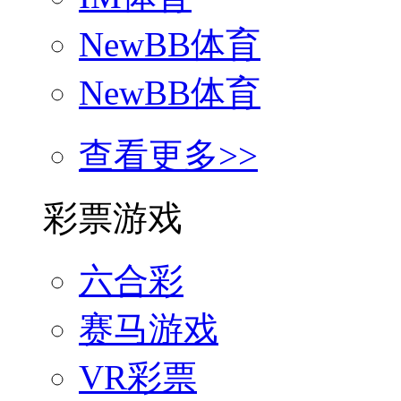
NewBB体育
NewBB体育
查看更多>>
彩票游戏
六合彩
赛马游戏
VR彩票