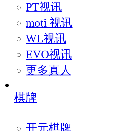
PT视讯
moti 视讯
WL视讯
EVO视讯
更多真人
棋牌
开元棋牌